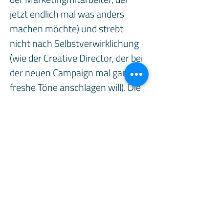
jetzt endlich mal was anders 
machen möchte) und strebt 
nicht nach Selbstverwirklichung 
(wie der Creative Director, der bei 
der neuen Campaign mal ganz 
freshe Töne anschlagen will). Die 
Software bleibt der Marke und 
ihrer Tonalität treu. So lange, bis 
sie aus strategischen Gründen 
neu justiert wird, da gerade die 
Marke aus eben diesen Gründen 
neu ausgerichtet wird.
Wird nun das Abendland 