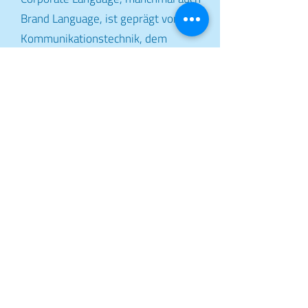
Brand Language, ist geprägt von der
Kommunikationstechnik, dem
Kommunikationsstil, der Tonalität
sowie Schlüsselbegriffen. Diese
Schlüsselbegriffe werden in der
Markenkommunikation häufig benutzt,
besetzt und evtl. sogar irgendwann
"besessen". Ihr prägender Einfluss auf
die Wahrnehmung der Marke wird
häufig unterschätzt.
------
Customer Experience