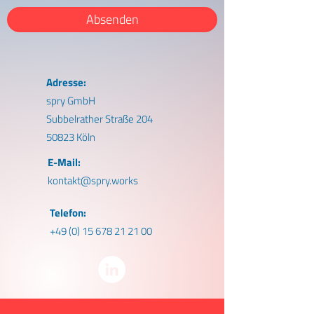
Absenden
Adresse:
spry GmbH
Subbelrather Straße 204
50823 Köln
E-Mail:
kontakt@spry.works
Telefon:
+49 (0) 15 678 21 21 00