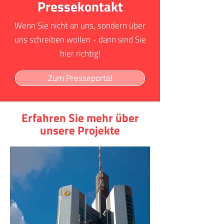
Pressekontakt
Wenn Sie nicht an uns, sondern über
uns schreiben wollen - dann sind Sie
hier richtig!
Zum Presseportal
Erfahren Sie mehr über
unsere Projekte