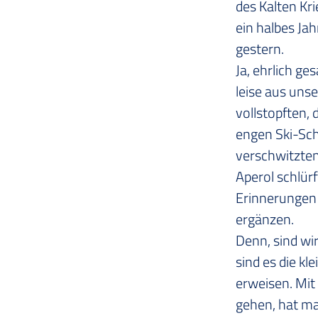
des Kalten Kr
ein halbes Ja
gestern.
Ja, ehrlich ge
leise aus uns
vollstopften,
engen Ski-Sch
verschwitzten
Aperol schlürf
Erinnerungen 
ergänzen. 
Denn, sind wir
sind es die kl
erweisen. Mit
gehen, hat ma