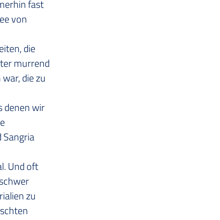
erhin fast 
nee von 
iten, die 
äter murrend 
war, die zu 
s denen wir 
e 
 Sangria 
l. Und oft 
nschwer 
ialien zu 
lschten 