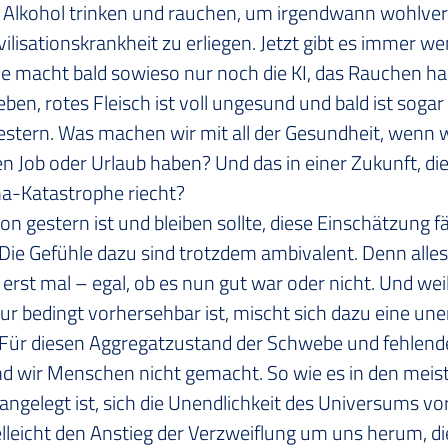
, Alkohol trinken und rauchen, um irgendwann wohlver
vilisationskrankheit zu erliegen. Jetzt gibt es immer w
ice macht bald sowieso nur noch die KI, das Rauchen ha
ben, rotes Fleisch ist voll ungesund und bald ist sogar
stern. Was machen wir mit all der Gesundheit, wenn w
n Job oder Urlaub haben? Und das in einer Zukunft, die 
ma-Katastrophe riecht?
 gestern ist und bleiben sollte, diese Einschätzung fä
 Die Gefühle dazu sind trotzdem ambivalent. Denn alles
t erst mal – egal, ob es nun gut war oder nicht. Und wei
r bedingt vorhersehbar ist, mischt sich dazu eine uner
 Für diesen Aggregatzustand der Schwebe und fehlend
nd wir Menschen nicht gemacht. So wie es in den meis
angelegt ist, sich die Unendlichkeit des Universums vor
ielleicht den Anstieg der Verzweiflung um uns herum, d