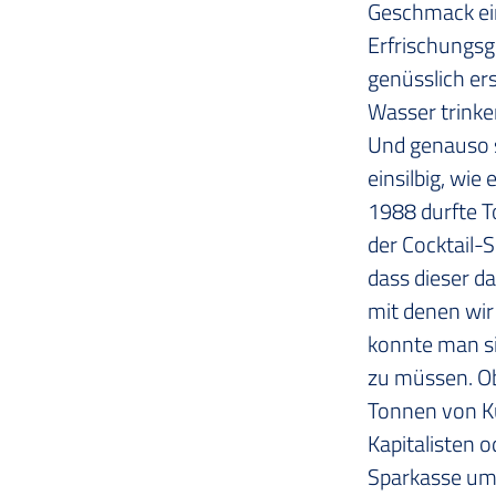
Geschmack ei
Erfrischungsge
genüsslich er
Wasser trinke
Und genauso s
einsilbig, wie
1988 durfte T
der Cocktail-
dass dieser d
mit denen wir
konnte man s
zu müssen. Ob
Tonnen von Ku
Kapitalisten 
Sparkasse um d