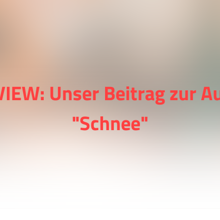
VIEW: Unser Beitrag zur A
"Schnee"