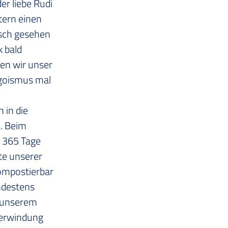
er liebe Rudi 
ern einen 
sch gesehen 
 bald 
en wir
unser 
goismus mal 
in die 
. Beim 
 365 Tage 
te unserer 
kompostierbar 
ndestens 
 unserem 
berwindung 