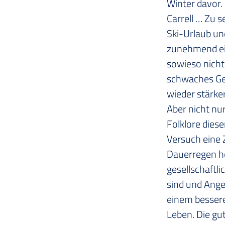
Winter davor. 
Carrell … Zu 
Ski-Urlaub un
zunehmend ein
sowieso nicht
schwaches Gew
wieder stärke
Aber nicht nu
Folklore dies
Versuch eine 
Dauerregen he
gesellschaftli
sind und Ange
einem bessere
Leben. Die gu