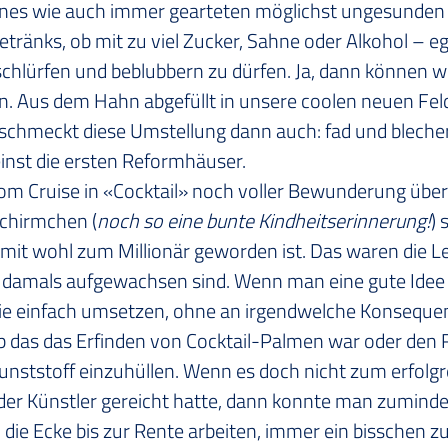
nes wie auch immer gearteten möglichst ungesunden
tränks, ob mit zu viel Zucker, Sahne oder Alkohol – eg
schlürfen und beblubbern zu dürfen. Ja, dann können wi
n. Aus dem Hahn abgefüllt in unsere coolen neuen Feld
chmeckt diese Umstellung dann auch: fad und blecher
 einst die ersten Reformhäuser.
om Cruise in «Cocktail» noch voller Bewunderung über 
Schirmchen (
noch so eine bunte Kindheitserinnerung!
) 
amit wohl zum Millionär geworden ist. Das waren die 
 damals aufgewachsen sind. Wenn man eine gute Idee 
ie einfach umsetzen, ohne an irgendwelche Konseque
 das das Erfinden von Cocktail-Palmen war oder den R
nststoff einzuhüllen. Wenn es doch nicht zum erfolgr
oder Künstler gereicht hatte, dann konnte man zumindes
ie Ecke bis zur Rente arbeiten, immer ein bisschen zu 