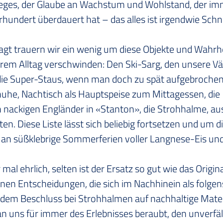
ieges, der Glaube an Wachstum und Wohlstand, der imm
hrhundert überdauert hat – das alles ist irgendwie Sch
sagt trauern wir ein wenig um diese Objekte und Wahrhe
erem Alltag verschwinden: Den Ski-Sarg, den unsere V
 die Super-Staus, wenn man doch zu spät aufgebrochen 
uhe, Nachtisch als Hauptspeise zum Mittagessen, die 
 nackigen Engländer in «Stanton», die Strohhalme, au
ten. Diese Liste lässt sich beliebig fortsetzen und um di
an süßklebrige Sommerferien voller Langnese-Eis und
 mal ehrlich, selten ist der Ersatz so gut wie das Origina
einen Entscheidungen, die sich im Nachhinein als folge
 dem Beschluss bei Strohhalmen auf nachhaltige Mater
n uns für immer des Erlebnisses beraubt, den unverfä