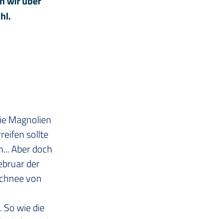
n wir über
hl.
die Magnolien 
eifen sollte 
.. Aber doch 
ebruar der 
chnee von 
 So wie die 