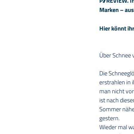
P//REVIEW. I
Marken – aus
Hier könnt ih
Über Schnee v
Die Schneeglö
erstrahlen in 
man nicht vor
ist nach dies
Sommer näher
gestern. 
Wieder mal war