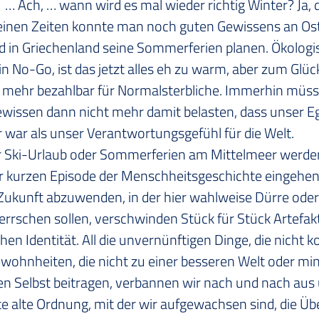
  … Ach, … wann wird es mal wieder richtig Winter? Ja, d
seinen Zeiten konnte man noch guten Gewissens an Ost
d in Griechenland seine Sommerferien planen. Ökologi
 No-Go, ist das jetzt alles eh zu warm, aber zum Glück
 mehr bezahlbar für Normalsterbliche. Immerhin müss
issen dann nicht mehr damit belasten, dass unser E
r war als unser Verantwortungsgefühl für die Welt.
r Ski-Urlaub oder Sommerferien am Mittelmeer werden 
er kurzen Episode der Menschheitsgeschichte eingehen
Zukunft abzuwenden, in der hier wahlweise Dürre oder
rrschen sollen, verschwinden Stück für Stück Artefak
chen Identität. All die unvernünftigen Dinge, die nicht 
wohnheiten, die nicht zu einer besseren Welt oder mi
n Selbst beitragen, verbannen wir nach und nach aus
te alte Ordnung, mit der wir aufgewachsen sind, die Ü