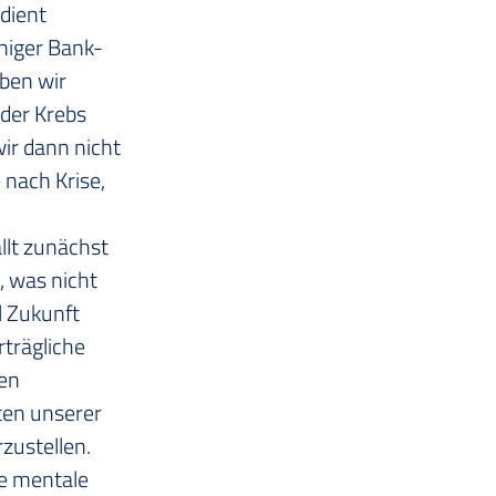
dient 
eniger Bank-
ben wir 
 der Krebs 
ir dann nicht 
nach Krise, 
llt zunächst 
, was nicht 
l Zukunft 
trägliche 
en 
ten unserer 
zustellen. 
ie mentale 