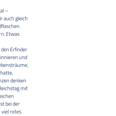
 
al – 
r auch gleich 
flaschen. 
n. Etwas 
den Erfinder 
sinnieren und 
Lebensträume, 
hatte, 
nzen denken 
eichstag mit 
eichen 
t bei der 
viel rotes 