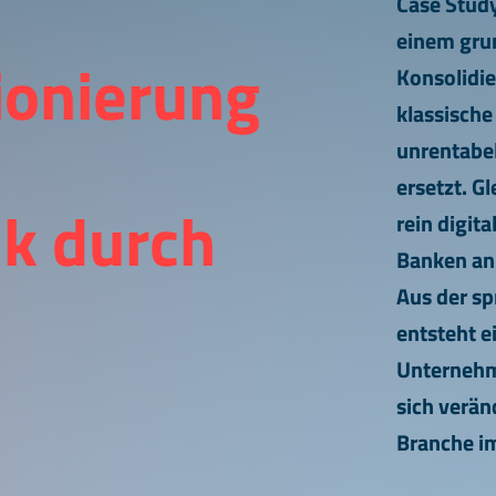
Case Study
einem gru
ionierung
Konsolidi
klassisch
unrentabel
ersetzt. G
k durch
rein digit
Banken an
Aus der sp
entsteht e
Unternehme
sich verä
Branche i