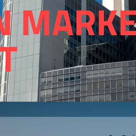
 MARK
T