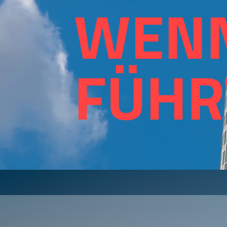
WENN
FÜHR